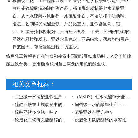
根据锐启化工生产硫酸亚铁工艺来说：七水硫酸亚铁是生产钛
白粉或硫酸酸洗钢铁的副产品，稍加脱水就制得七水硫酸亚
铁。从七水硫酸亚铁制得一水硫酸亚铁，有湿法和干法两种。
湿法工艺制得的硫酸亚铁，产品比重大，亚铁含量高，铅、
砷、Ph值等指标控制好，只有粉末规格。干法工艺制得的硫酸
亚铁有颗粒和粉末，亚铁含量稳定，不易结块，颗粒均匀且选
择范围大，存储运输过程中扬尘少。
锐启化工希望客户在询盘和搜索中国硫酸亚铁市场时，充分了解硫
酸亚铁分类，更准确地找到自己需要的那款硫酸亚铁。
相关文章推荐：
工业级一水硫酸亚铁生产工艺流程图
（MSDS）七水硫酸锌安全技术说明书
硫酸亚铁在土壤改良中的作用
饲料级一水硫酸锌生产工艺流程图
硫酸亚铁多少钱一吨？
硫酸亚铁有哪几种？
锐启化工谈有关硫酸锌的水溶性
锐启化工谈硫酸锌的水溶性