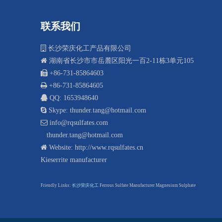
联系我们

长沙荣庆化工产品有限公司

湖南省长沙市市岳麓区阳光一百2-11栋3单元105
 +8
6-731-85864603

+86-731-85864605

QQ: 1653948640

Skype: thunder.tang@hotmail.com

info@rqsulfates.com
thunder.tang@hotmail.com

Website:
http://www.rqsulfates.cn
Kieserrite manufacturer
F
riendly Links:
长沙荣庆化工
Ferrous Sulfate Manufacturer
Magnesium Sulphate