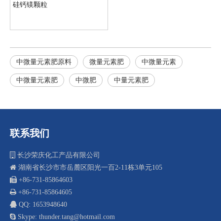
硅钙镁颗粒
中微量元素肥原料
微量元素肥
中微量元素
中微量元素肥
中微肥
中量元素肥
联系我们

长沙荣庆化工产品有限公司

湖南省长沙市市岳麓区阳光一百2-11栋3单元105
 +8
6-731-85864603

+86-731-85864605

QQ: 1653948640

Skype: thunder.tang@hotmail.com