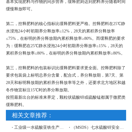
基本实现肥料与作物的同步营养，缓释肥则达到肥料养分随着时间
缓慢释放即可。
第二，控释肥料的核心指标比缓释肥料更严格。控释肥料在25℃静
水浸泡24小时初期养分释放率≤12%，28天的累积养分释放率
≤75%，在标明的养分释放期内累积释放率≥80%。而缓释肥的要求
为：缓释肥在25℃静水浸泡24小时初期养分释放率≤15%，28天的
累积养分释放率≤80%，在标明的养分释放期内累积释放率≥80%。
第三，控释肥料的包装标识比缓释肥料要求更全面。控释肥料除了
要求包装袋上标明总养分含量，配合式，养分释放期，第7天、第
28天和标明释放期的累积养分释放率等之外，还要求北方地区和越
冬作物宜标注15℃时的养分释放期。
按照最新出台的标准来界定，颗粒状硫酸锌或硫酸锰都属于微肥类
缓释肥料。
相关文章推荐：
工业级一水硫酸亚铁生产工艺流程图
（MSDS）七水硫酸锌安全技术说明书