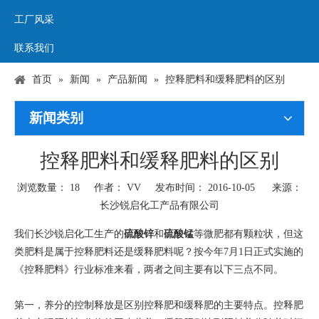
工厂风采
联系我们
首页
»
新闻
»
产品新闻
»
控释肥料和缓释肥料的区别
新闻类别
控释肥料和缓释肥料的区别
浏览数量：
18
作者： VV 发布时间： 2016-10-05 来源：
长沙锐启化工产品有限公司
["wechat","weibo","qzone","douban","email"]
我们长沙锐启化工生产的
硫酸锌
和
硫酸锰
等微肥都有颗粒状，但这
类肥料是属于控释肥料还是缓释肥料呢？按今年7月1日正式实施的
《控释肥料》行业标准来看，两者之间主要有以下三点不同。
第一，养分的控制释放是区别控释肥和缓释肥的主要特点。控释肥