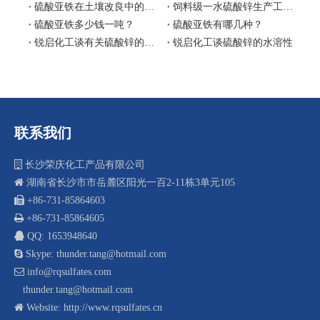
硫酸亚铁在土壤改良中的作用
饲料级一水硫酸锌生产工艺流程图
硫酸亚铁多少钱一吨？
硫酸亚铁有哪几种？
锐启化工谈有关硫酸锌的水溶性
锐启化工谈硫酸锌的水溶性
联系我们

长沙荣庆化工产品有限公司

湖南省长沙市市岳麓区阳光一百2-11栋3单元105
 +8
6-731-85864603

+86-731-85864605

QQ: 1653948640

Skype: thunder.tang@hotmail.com

info@rqsulfates.com
thunder.tang@hotmail.com

Website:
http://www.rqsulfates.cn