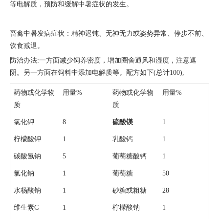
等电解质，预防和缓解中暑症状的发生。
畜禽中暑发病症状：精神迟钝、无神无力或姿势异常、停步不前、
饮食减退。
防治办法
:
一方面减少饲养密度，增加圈舍通风和湿度，注意遮
阴。另一方面在饲料中添加电解质等。配方如下
(
总计
100),
药物或化学物
用量
%
药物或化学物
用量
%
质
质
氯化钾
8
硫酸镁
1
柠檬酸钾
1
乳酸钙
1
碳酸氢钠
5
葡萄糖酸钙
1
氯化钠
1
葡萄糖
50
水杨酸钠
1
砂糖或粗糖
28
维生素
C
1
柠檬酸钠
1