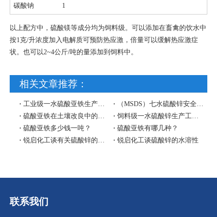
碳酸钠
1
以上配方中，硫酸镁等成分均为饲料级。可以添加在畜禽的饮水中
按
1
克
/
升浓度加入电解质可预防热应激，倍量可以缓解热应激症
状。也可以
2~4
公斤
/
吨的量添加到饲料中。
相关文章推荐：
工业级一水硫酸亚铁生产工艺流程图
（MSDS）七水硫酸锌安全技术说明书
硫酸亚铁在土壤改良中的作用
饲料级一水硫酸锌生产工艺流程图
硫酸亚铁多少钱一吨？
硫酸亚铁有哪几种？
锐启化工谈有关硫酸锌的水溶性
锐启化工谈硫酸锌的水溶性
联系我们