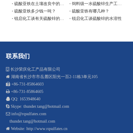
硫酸亚铁在土壤改良中的作用
饲料级一水硫酸锌生产工艺流程图
硫酸亚铁多少钱一吨？
硫酸亚铁有哪几种？
锐启化工谈有关硫酸锌的水溶性
锐启化工谈硫酸锌的水溶性
联系我们

长沙荣庆化工产品有限公司

湖南省长沙市市岳麓区阳光一百2-11栋3单元105
 +8
6-731-85864603

+86-731-85864605

QQ: 1653948640

Skype: thunder.tang@hotmail.com

info@rqsulfates.com
thunder.tang@hotmail.com

Website:
http://www.rqsulfates.cn