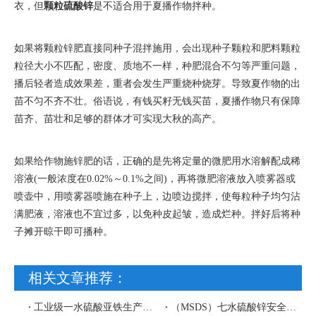
衣，但
颗粒硫酸锌
是不适合用于夏播作物拌种。
如果将颗粒锌肥直接同种子混拌施用，会出现种子颗粒和肥料颗粒
粒径大小不匹配，密度、质地不一样，种肥混合不匀等严重问题，
播后轻者造成效果差，重者会发生严重烧种烧芽。导致夏作物的出
苗不
匀不齐不壮。俗语说，有钱买籽无钱买苗，夏播作物只有保障
苗齐、苗壮和足够的群体才可实现大秋的高产。
如果给作物施锌肥的话，正确的是先将定量的微肥用水溶解配成稀
溶液
(
一般浓度在
0.02%
～
0.1%
之间
)
，再将微肥溶液放入喷雾器或
喷壶中，用喷雾器喷施在种子上，边喷边搅拌，使每粒种子均匀沾
满肥液，溶液也不宜过多，以免种皮起皱，造成烂种。拌好后将种
子摊开晾干即可播种。
相关文章推荐：
工业级一水硫酸亚铁生产工艺流程图
（MSDS）七水硫酸锌安全技术说明书