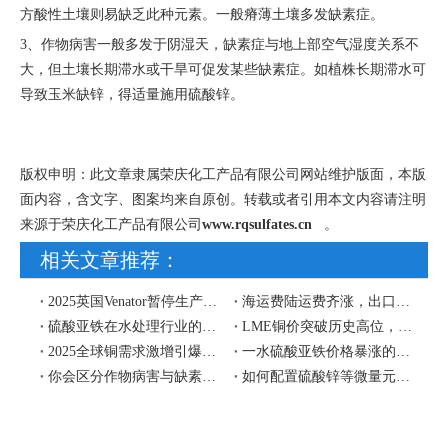
方酸性土壤则易缺乏此种元素。一般瘠薄土壤多发缺素症。
3、作物病害一般多发于阴湿天，缺素症与地上部空气湿度关系不
大，但土壤长期滞水或干旱可促发某些缺素症。如植株长期滞水可
导致玉米缺锌，得适量施用
硫酸锌
。
版权申明：此文章隶属
荣庆化工产品有限公司
网站维护版面，本版
面内容，含文字、图案均来自原创。转载或者引用本文内容请注明
来源于荣庆化工产品有限公司
www.rqsulfates.cn
。
相关文章推荐：
2025英国Venator暂停生产，中国硫酸亚铁工厂将擎起欧盟和东南亚硫酸亚铁市场供应
海运费陆运费齐涨，出口货物尽量赶在2019年12月前
硫酸亚铁在水处理行业的应用
LME铜价突破历史高位，硫酸铜出口价格预计2026年将面临上行压力
​2025全球铜需求激增引爆硫酸铜价格：硫酸铜工厂出口商再迎契机
一水硫酸亚铁价格暴涨的原因
你会区分作物病害与缺素症吗？
如何配置硫酸锌等微量元素叶面肥？