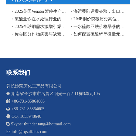
2025英国Venator暂停生产，中国硫酸亚铁工厂将擎起欧盟和东南亚硫酸亚铁市场供应
海运费陆运费齐涨，出口货物尽量赶在2019年12月前
硫酸亚铁在水处理行业的应用
LME铜价突破历史高位，硫酸铜出口价格预计2026年将面临上行压力
​2025全球铜需求激增引爆硫酸铜价格：硫酸铜工厂出口商再迎契机
一水硫酸亚铁价格暴涨的原因
你会区分作物病害与缺素症吗？
如何配置硫酸锌等微量元素叶面肥？
联系我们

长沙荣庆化工产品有限公司

湖南省长沙市市岳麓区阳光一百2-11栋3单元105
 +8
6-731-85864603

+86-731-85864605

QQ: 1653948640

Skype: thunder.tang@hotmail.com

info@rqsulfates.com