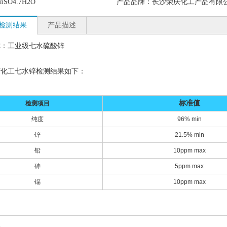
nSO4.7H2O
产品品牌：
长沙荣庆化工产品有限
检测结果
产品描述
称：工业级七水硫酸锌
庆化工七水锌检测结果如下：
标准值
检测项目
纯度
96% min
锌
21.5% min
铅
10ppm max
砷
5ppm max
镉
10ppm max