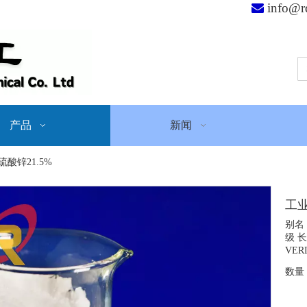
info@r

产品
新闻
酸锌21.5%
工业
别名
级 
VERI
数量