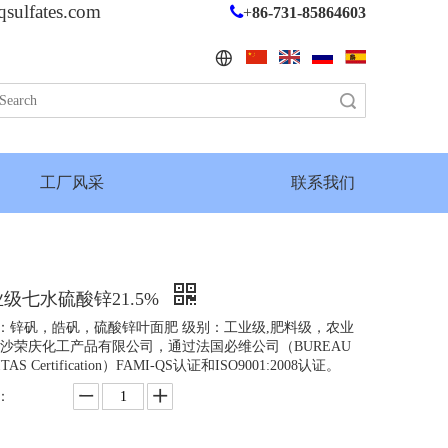
qsulfates.com

+
86-731-85864603
搜索
工厂风采
联系我们
级七水硫酸锌21.5%
：锌矾，皓矾，硫酸锌叶面肥 级别：工业级,肥料级，农业
长沙荣庆化工产品有限公司，通过法国必维公司（BUREAU
TAS Certification）FAMI-QS认证和ISO9001:2008认证。
：