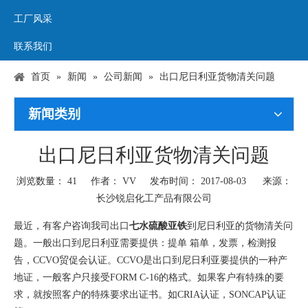
工厂风采
联系我们
首页
»
新闻
»
公司新闻
»
出口尼日利亚货物清关问题
新闻类别
出口尼日利亚货物清关问题
浏览数量：
41
作者： VV 发布时间： 2017-08-03 来源：
长沙锐启化工产品有限公司
["wechat","weibo","qzone","douban","email"]
最近，有客户咨询我司出口
七水硫酸亚铁
到尼日利亚的货物清关问
题。一般出口到尼日利亚需要提供：提单
箱单，发票，检测报
告，
CCVO
贸促会认证。
CCVO
是出口到尼日利亚要提供的一种产
地证，一般客户只接受
FORM C-16
的格式。如果客户有特殊的要
求，就按照客户的特殊要求出证书。如
CRIA
认证，
SONCAP
认证