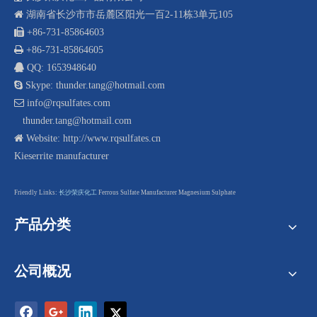

湖南省长沙市市岳麓区阳光一百2-11栋3单元105
 +8
6-731-85864603

+86-731-85864605

QQ: 1653948640

Skype: thunder.tang@hotmail.com

info@rqsulfates.com
thunder.tang@hotmail.com

Website:
http://www.rqsulfates.cn
Kieserrite manufacturer
F
riendly Links:
长沙荣庆化工
Ferrous Sulfate Manufacturer
Magnesium Sulphate
产品分类
公司概况