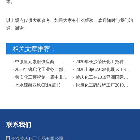
等。
以上观点仅供大家参考。如果大家有什么经验，欢迎随时与我们沟
通。谢谢！
相关文章推荐：
中微量元素肥供应商——荣庆化工携硫镁肥亮相2023马来西亚农业展
2020年长沙荣庆化工招聘启事
2020年锐启化工业务二部更名荣庆化工
2026上海CAC农化展 & FSShow 展会预告|荣庆化工专注硫酸镁硫镁肥等中微量元素
荣庆化工预祝第一届中非经贸博览会在湖南省长沙市圆满举办成功
荣庆化工在2019亚洲国际集约化畜牧展览会（青岛）VIV 欢迎您！
七水硫酸亚铁CRIA证书
锐启化工硫酸锌工厂2019年夏季高温停产期结束
联系我们

长沙荣庆化工产品有限公司